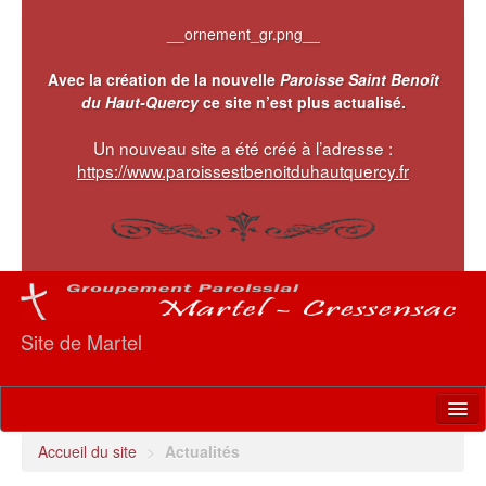
__ornement_gr.png__
Avec la création de la nouvelle
Paroisse Saint Benoît
du Haut-Quercy
ce site n’est plus actualisé.
Un nouveau site a été créé à l’adresse :
https://www.paroissestbenoitduhautquercy.fr
Site de Martel
Accueil
Accueil du site
>
Actualités