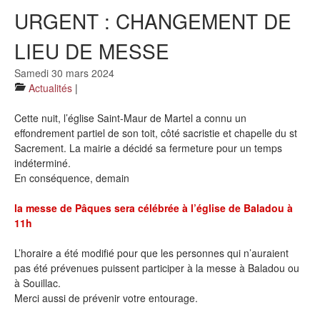
Prières
URGENT : CHANGEMENT DE
Actualités
LIEU DE MESSE
Horaires des Messes
Samedi 30 mars 2024
Actualités
|
Sacrements
Cette nuit, l’église Saint-Maur de Martel a connu un
Liens utiles
effondrement partiel de son toit, côté sacristie et chapelle du st
Sacrement. La mairie a décidé sa fermeture pour un temps
indéterminé.
En conséquence, demain
la messe de Pâques sera célébrée à l’église de Baladou à
11h
L’horaire a été modifié pour que les personnes qui n’auraient
pas été prévenues puissent participer à la messe à Baladou ou
à Souillac.
Merci aussi de prévenir votre entourage.