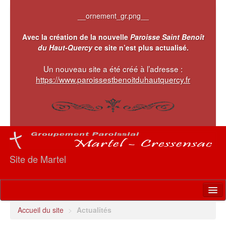
__ornement_gr.png__
Avec la création de la nouvelle
Paroisse Saint Benoît
du Haut-Quercy
ce site n’est plus actualisé.
Un nouveau site a été créé à l’adresse :
https://www.paroissestbenoitduhautquercy.fr
Site de Martel
Accueil
Accueil du site
>
Actualités