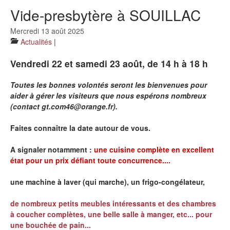
Prières
Vide-presbytère à SOUILLAC
Actualités
Mercredi 13 août 2025
Actualités
|
Horaires des Messes
Vendredi 22 et samedi 23 août, de 14 h à 18 h
Sacrements
Toutes les bonnes volontés seront les bienvenues pour
Liens utiles
aider à gérer les visiteurs que nous espérons nombreux
(contact gt.com46@orange.fr).
Faites connaître la date autour de vous.
A signaler notamment :
une cuisine complète en excellent
état pour un prix défiant toute concurrence....
une machine à laver (qui marche), un frigo-congélateur,
de nombreux petits meubles intéressants et des chambres
à coucher complètes, une belle salle à manger, etc... pour
une bouchée de pain...