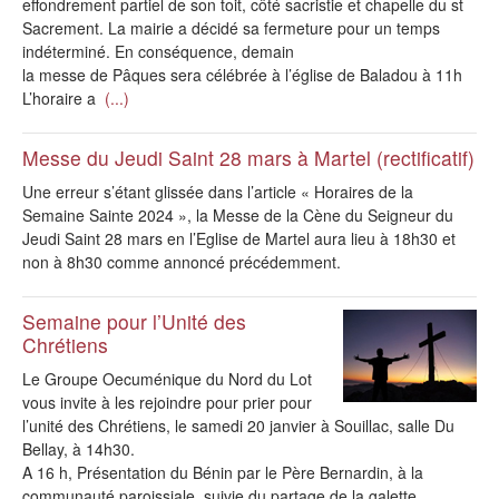
effondrement partiel de son toit, côté sacristie et chapelle du st
Sacrement. La mairie a décidé sa fermeture pour un temps
indéterminé. En conséquence, demain
la messe de Pâques sera célébrée à l’église de Baladou à 11h
L’horaire a
(...)
Messe du Jeudi Saint 28 mars à Martel (rectificatif)
Une erreur s’étant glissée dans l’article « Horaires de la
Semaine Sainte 2024 », la Messe de la Cène du Seigneur du
Jeudi Saint 28 mars en l’Eglise de Martel aura lieu à 18h30 et
non à 8h30 comme annoncé précédemment.
Semaine pour l’Unité des
Chrétiens
Le Groupe Oecuménique du Nord du Lot
vous invite à les rejoindre pour prier pour
l’unité des Chrétiens, le samedi 20 janvier à Souillac, salle Du
Bellay, à 14h30.
A 16 h, Présentation du Bénin par le Père Bernardin, à la
communauté paroissiale, suivie du partage de la galette.