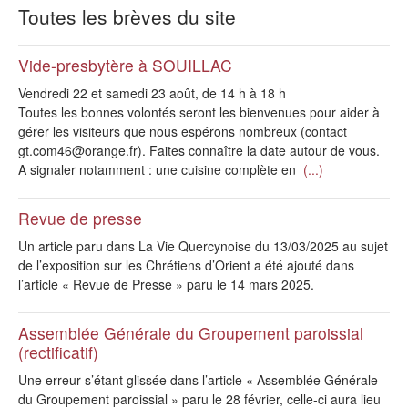
Prières
Toutes les brèves du site
Actualités
Vide-presbytère à SOUILLAC
Horaires des Messes
Vendredi 22 et samedi 23 août, de 14 h à 18 h
Toutes les bonnes volontés seront les bienvenues pour aider à
Sacrements
gérer les visiteurs que nous espérons nombreux (contact
gt.com46@orange.fr). Faites connaître la date autour de vous.
Liens utiles
A signaler notamment : une cuisine complète en
(...)
Revue de presse
Un article paru dans La Vie Quercynoise du 13/03/2025 au sujet
de l’exposition sur les Chrétiens d’Orient a été ajouté dans
l’article « Revue de Presse » paru le 14 mars 2025.
Assemblée Générale du Groupement paroissial
(rectificatif)
Une erreur s’étant glissée dans l’article « Assemblée Générale
du Groupement paroissial » paru le 28 février, celle-ci aura lieu