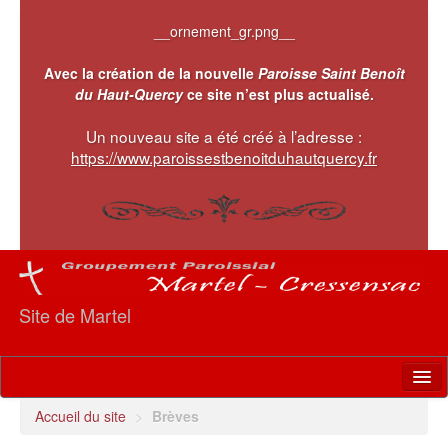
__ornement_gr.png__
Avec la création de la nouvelle
Paroisse Saint Benoît
du Haut-Quercy
ce site n’est plus actualisé.
Un nouveau site a été créé à l’adresse :
https://www.paroissestbenoitduhautquercy.fr
Site de Martel
Accueil
Accueil du site
>
Brèves