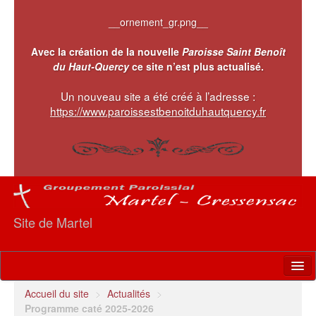
__ornement_gr.png__
Avec la création de la nouvelle
Paroisse Saint Benoît
du Haut-Quercy
ce site n’est plus actualisé.
Un nouveau site a été créé à l’adresse :
https://www.paroissestbenoitduhautquercy.fr
Site de Martel
Accueil
Accueil du site
>
Actualités
>
Programme caté 2025-2026