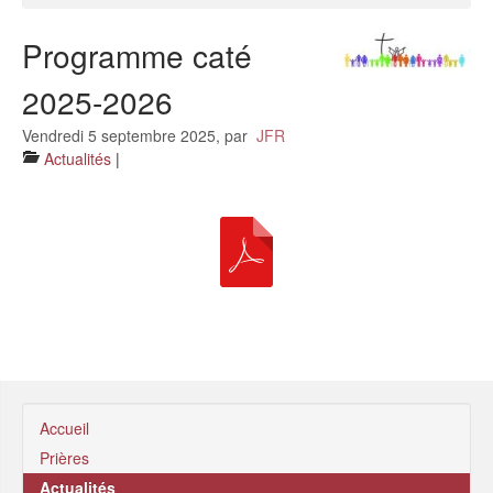
Prières
Programme caté
Actualités
2025-2026
Horaires des Messes
Vendredi 5 septembre 2025
,
par
JFR
Sacrements
Actualités
|
Liens utiles
Accueil
Prières
Actualités