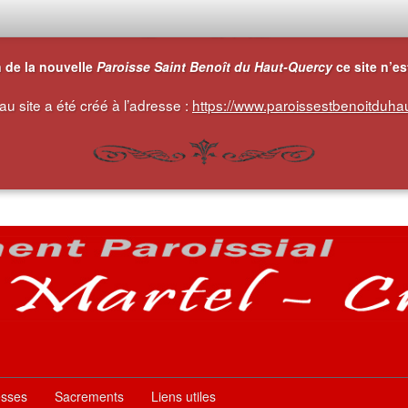
__ornement_gr.png__
n de la nouvelle
Paroisse Saint Benoît du Haut-Quercy
ce site n’es
u site a été créé à l’adresse :
https://www.paroissestbenoitduhau
esses
Sacrements
Liens utiles