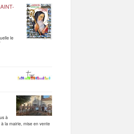
AINT-
elle le
r
nus à
 à la mairie, mise en vente