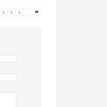
2
3
4
...